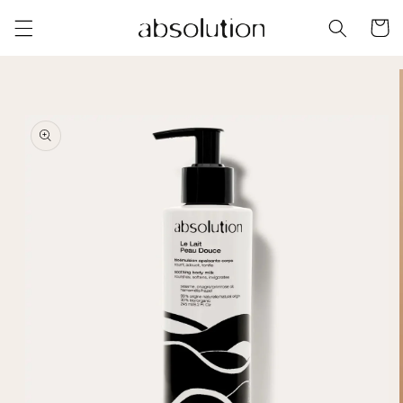
カ
コンテ
ンツに
ー
進む
ト
商品情
報にス
キップ