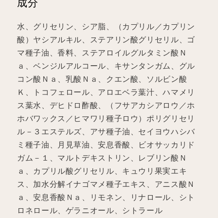
成分
水、グリセリン、シア脂、（カプリル／カプリン
酸）ヤシアルキル、ステアリン酸グリセリル、ゴ
マ種子油、香料、ステアロイルグルタミン酸Ｎ
ａ、ベンジルアルコール、キサンタンガム、グル
コン酸Ｎａ、乳酸Ｎａ、クエン酸、ソルビン酸
Ｋ、トコフェロール、アロエベラ葉汁、ハマメリ
ス葉水、デヒドロ酢酸、（フサアカシアロウ／ホ
ホバワックス／ヒマワリ種子ロウ）ポリグリセリ
ル－３エステルズ、アサ種子油、セイヨウハシバ
ミ種子油、月見草油、安息香酸、ビオサッカリド
ガム－１、マルトデキストリン、レブリン酸Ｎ
ａ、カプリル酸グリセリル、キュウリ果実エキ
ス、加水分解イナゴマメ種子エキス、アニス酸Ｎ
ａ、安息香酸Ｎａ、リモネン、リナロール、シト
ロネロール、ゲラニオール、シトラール