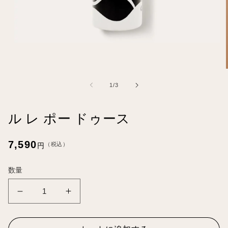
モ
ー
ダ
ル
で
の
1
/
3
メ
デ
ィ
ル レ ポー ドゥース
ア
(1)
を
通
7,590
（税込）
円
開
常
く
価
数量
格
ル
ル
レ
レ
ポ
ポ