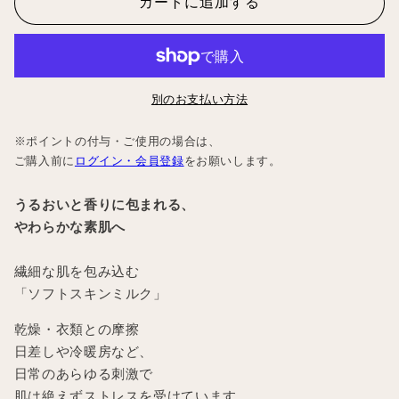
カートに追加する
ー
ー
ド
ド
ゥ
ゥ
ー
ー
別のお支払い方法
ス
ス
の
の
※ポイントの付与・ご使用の場合は、
数
数
ご購入前に
ログイン・会員登録
をお願いします。
量
量
を
を
うるおいと香りに包まれる、
減
増
やわらかな素肌へ
ら
や
す
す
繊細な肌を包み込む
「ソフトスキンミルク」
乾燥・衣類との摩擦
日差しや冷暖房など、
日常のあらゆる刺激で
肌は絶えずストレスを受けています。