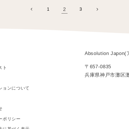
2
1
3
Absolution J
〒657-0835
スト
兵庫県神戸市灘区灘北通
ションについて
せ
ーポリシー