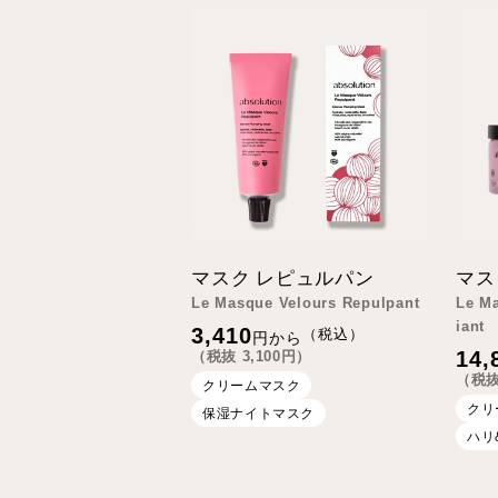
マスク レピュルパン
マス
Le Masque Velours Repulpant
Le M
iant
通
3,410
（税込）
円から
常
通
14,
（税抜
3,100
円）
価
常
（税
格
クリームマスク
価
格
クリ
保湿ナイトマスク
ハリ