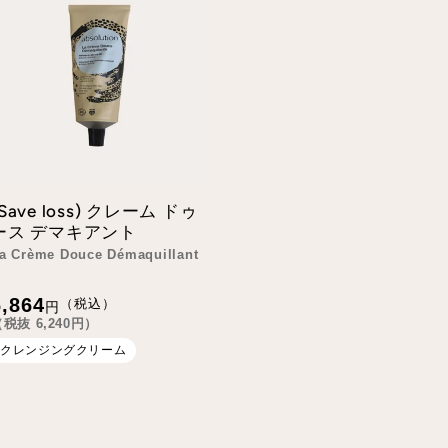
(Save loss) クレーム ドゥ
ース デマキアント
a Crème Douce Démaquillant
通
6,864
（税込）
円
常
（税抜
6,240
円）
価
格
クレンジングクリーム