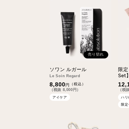
売り切れ
ソワン ルガール
限定
Set
Le Soin Regard
通
通
8,800
12,
（税込）
円
常
常
（税抜
8,000
円）
（税
価
価
格
格
アイケア
ハリ
限定