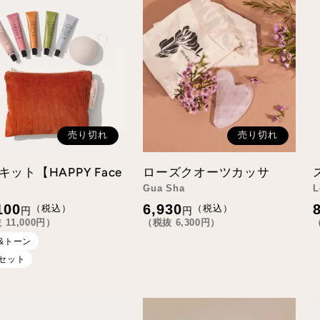
売り切れ
売り切れ
キット【HAPPY Face
ローズクオーツカッサ
】
Gua Sha
L
通
100
6,930
（税込）
（税込）
円
円
常
抜
11,000
円）
（税抜
6,300
円）
価
格
&トーン
セット