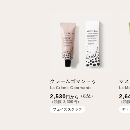
ョ
ン
:
クレームゴマントゥ
マス
La Crème Gommante
Le Ma
通
通
2,530
2,6
（税込）
円から
常
常
（税抜
2,300
円）
（税
価
価
格
格
フェイススクラブ
デト