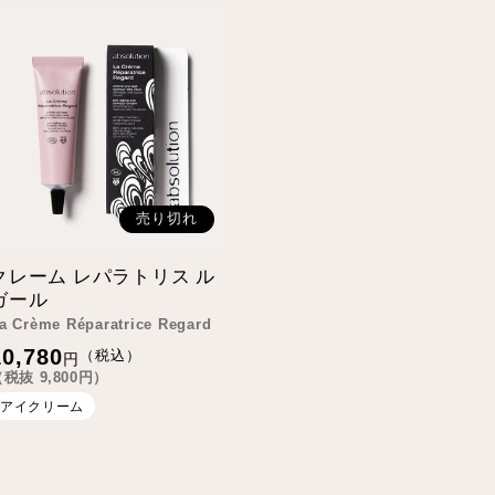
売り切れ
クレーム レパラトリス ル
ガール
a Crème Réparatrice Regard
通
10,780
（税込）
円
常
（税抜
9,800
円）
価
格
アイクリーム