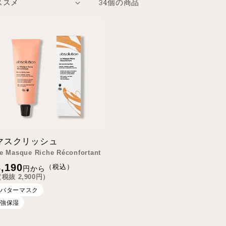
34個の商品
マスクリッシュ
e Masque Riche Réconfortant
通
3,190
（税込）
円から
常
（税抜
2,900
円）
価
格
バターマスク
強保湿