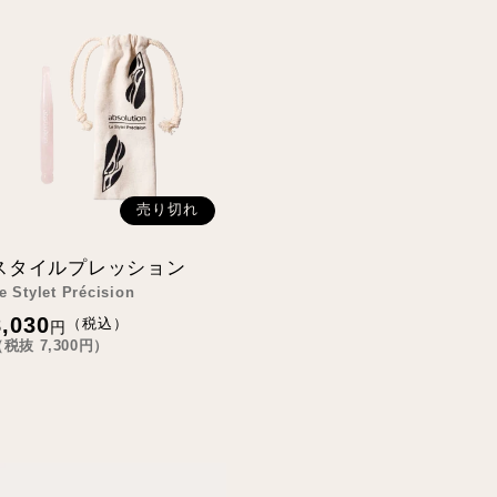
売り切れ
スタイルプレッション
e Stylet Précision
通
8,030
（税込）
円
常
（税抜
7,300
円）
価
格