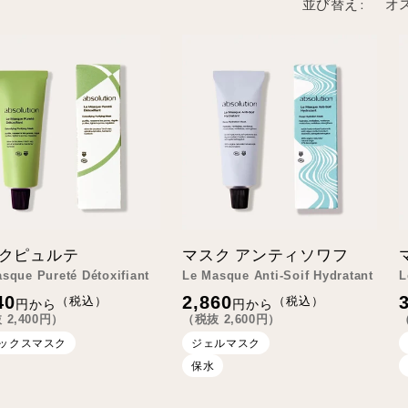
並び替え:
クピュルテ
マスク アンティソワフ
sque Pureté Détoxifiant
Le Masque Anti-Soif Hydratant
L
通
40
2,860
（税込）
（税込）
円から
円から
常
抜
2,400
円）
（税抜
2,600
円）
価
格
ックスマスク
ジェルマスク
保水