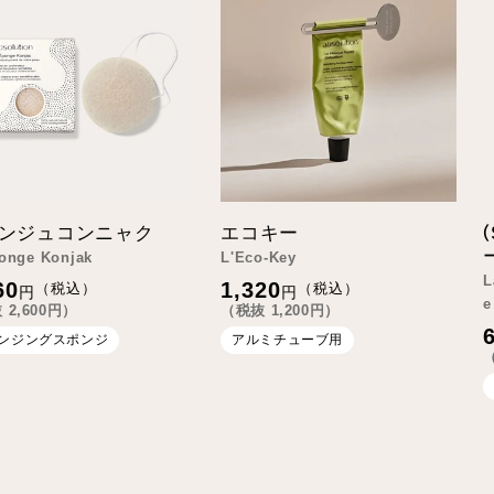
ンジュコンニャク
エコキー
ponge Konjak
L'Eco-Key
L
通
60
1,320
（税込）
（税込）
円
円
常
e
抜
2,600
円）
（税抜
1,200
円）
価
格
ンジングスポンジ
アルミチューブ用