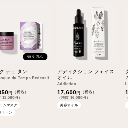
売り切れ
ク デュ タン
アディクション フェイス
オイル
asque du Temps Redensif
Addiction
L
通
850
17,600
（税込）
（税込）
円
円
常
抜
13,500
円）
（税抜
16,000
円）
価
格
ームマスク
美容オイル
&トーン