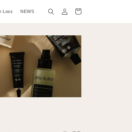
ロ
カ
グ
ー
e Loss
NEWS
イ
ト
ン