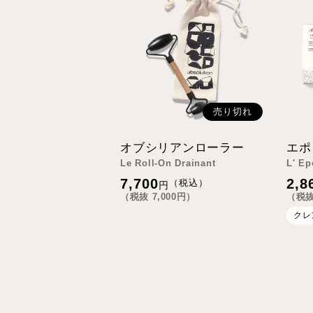
売り切れ
オブシリアンローラー
エポ
Le Roll-On Drainant
L' E
通
通
7,700
2,8
（税込）
円
常
常
（税抜
7,000
円）
（税
価
価
格
格
クレ