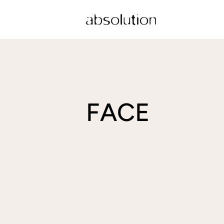
コンテ
ンツに
進む
コ
FACE
レ
ク
シ